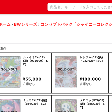
ホーム
›
BWシリーズ
›
コンセプトパック「シャイニーコレク
25件
シェイミEX(CP)
レシラム(CP){炎}
{草}〈021/020〉[S
〈022/020〉[SC]
C]
SOLD OUT
SOLD OUT
¥55,000
¥180,000
在庫なし
在庫なし
ミュウEX(CP){超}
メロエッタEX(CP)
〈024/020〉[SC]
{超}〈025/020〉[S
C]