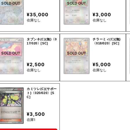
SOLD OUT
SOLD OUT
¥35,000
¥3,000
在庫なし
在庫なし
タブンネ(C){無}〈0
チラーミィ(C){無}
17/020〉[SC]
〈018/020〉[SC]
SOLD OUT
SOLD OUT
¥2,500
¥5,000
在庫なし
在庫なし
カミツレ(C){サポー
ト}〈020/020〉[S
C]
¥3,500
在庫1