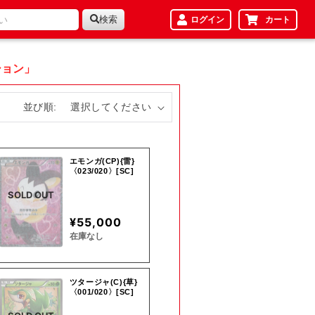
検索
ログイン
カート
ション」
並び順:
エモンガ(CP){雷}
〈023/020〉[SC]
SOLD OUT
¥55,000
在庫なし
ツタージャ(C){草}
〈001/020〉[SC]