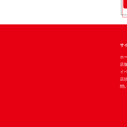
サ
ホ
店
イ
店
問