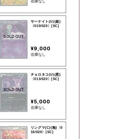
在庫なし
サーナイト(U){超}
〈010/020〉[SC]
SOLD OUT
¥9,000
在庫なし
チョロネコ(U){悪}
〈013/020〉[SC]
SOLD OUT
¥5,000
在庫なし
リングマ(C){無}〈0
16/020〉[SC]