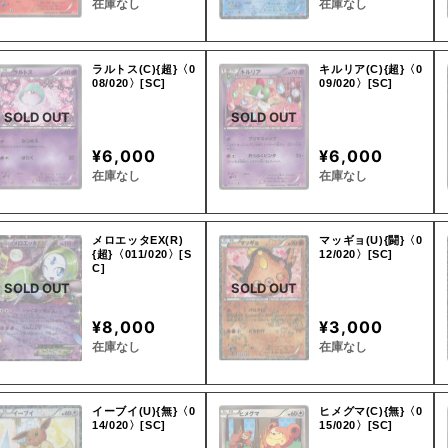
在庫なし
在庫なし
ラルトス(C){超}〈0
キルリア(C){超}〈0
08/020〉[SC]
09/020〉[SC]
SOLD OUT
SOLD OUT
¥6,000
¥6,000
在庫なし
在庫なし
メロエッタEX(R)
マッギョ(U){闘}〈0
{超}〈011/020〉[S
12/020〉[SC]
C]
SOLD OUT
SOLD OUT
¥8,000
¥3,000
在庫なし
在庫なし
イーブイ(U){無}〈0
ヒメグマ(C){無}〈0
14/020〉[SC]
15/020〉[SC]