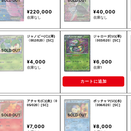
SOLD OUT
SOLD OUT
¥220,000
¥40,000
在庫なし
在庫なし
ジャノビー(C){草}
ジャローダ(U){草}
〈002/020〉[SC]
〈003/020〉[SC]
SOLD OUT
¥4,000
¥6,000
在庫なし
在庫1
カートに追加
アチャモ(C){炎}〈0
ポッチャマ(U){水}
05/020〉[SC]
〈006/020〉[SC]
SOLD OUT
SOLD OUT
¥7,000
¥8,000