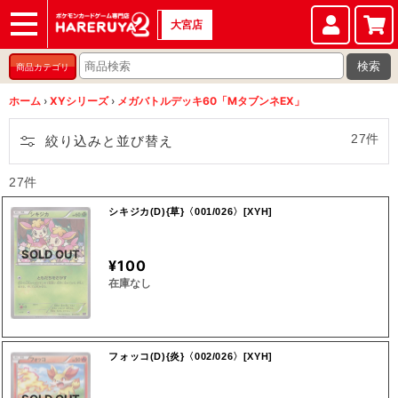
大宮店
ショップ
店頭買取
店舗
イベント
検索
商品カテゴリ
ホーム
›
XYシリーズ
›
メガバトルデッキ60「MタブンネEX」
27件
絞り込みと並び替え
27件
シキジカ(D){草}〈001/026〉[XYH]
SOLD OUT
¥100
在庫なし
フォッコ(D){炎}〈002/026〉[XYH]