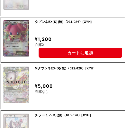
タブンネEX(D){無}〈011/026〉[XYH]
¥1,200
在庫2
カートに追加
MタブンネEX(D){無}〈012/026〉[XYH]
SOLD OUT
¥5,000
在庫なし
チラーミィ(D){無}〈013/026〉[XYH]