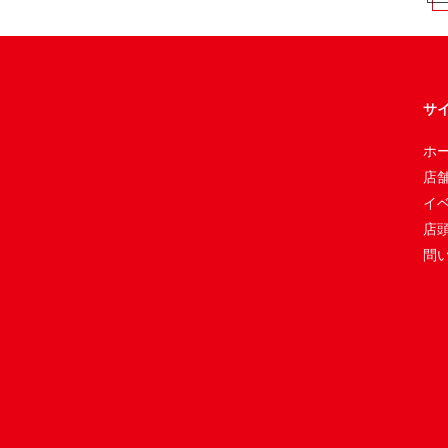
サ
ホ
店
イ
店
問