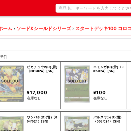
ホーム
›
ソード&シールドシリーズ
›
スタートデッキ100 コロコ
25件
ピカチュウV(D){雷}
エモンガ(D){雷}〈0
〈001/024〉[SN]
02/024〉[SN]
SOLD OUT
SOLD OUT
¥17,000
¥100
在庫なし
在庫なし
ワンパチ(D){雷}〈0
パルスワン(D){雷}
04/024〉[SN]
〈005/024〉[SN]