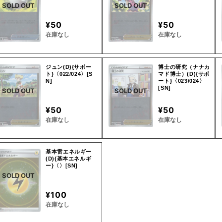
SOLD OUT
SOLD OUT
¥50
¥50
在庫なし
在庫なし
ジュン(D){サポー
博士の研究（ナナカ
ト}〈022/024〉[S
マド博士）(D){サポ
N]
ート}〈023/024〉
[SN]
SOLD OUT
SOLD OUT
¥50
¥50
在庫なし
在庫なし
基本雷エネルギー
(D){基本エネルギ
ー}〈〉[SN]
SOLD OUT
¥100
在庫なし