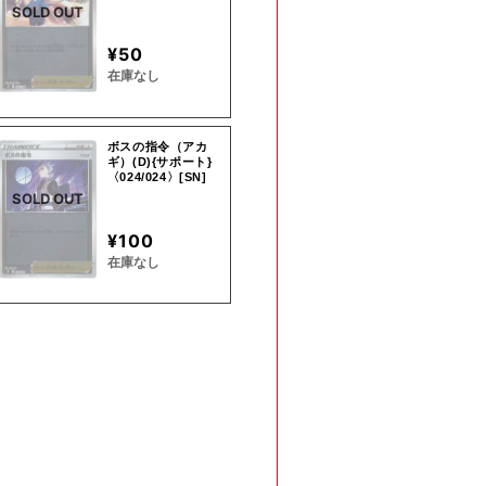
SOLD OUT
¥50
在庫なし
ボスの指令（アカ
ギ）(D){サポート}
〈024/024〉[SN]
SOLD OUT
¥100
在庫なし