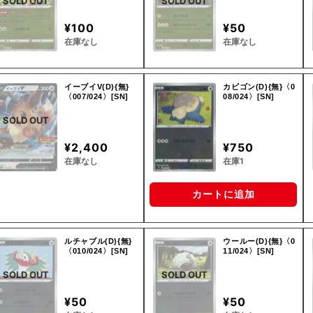
SOLD OUT
SOLD OUT
¥100
¥50
在庫なし
在庫なし
イーブイV(D){無}
カビゴン(D){無}〈0
〈007/024〉[SN]
08/024〉[SN]
SOLD OUT
¥2,400
¥750
在庫なし
在庫1
カートに追加
ルチャブル(D){無}
ウールー(D){無}〈0
〈010/024〉[SN]
11/024〉[SN]
SOLD OUT
SOLD OUT
¥50
¥50