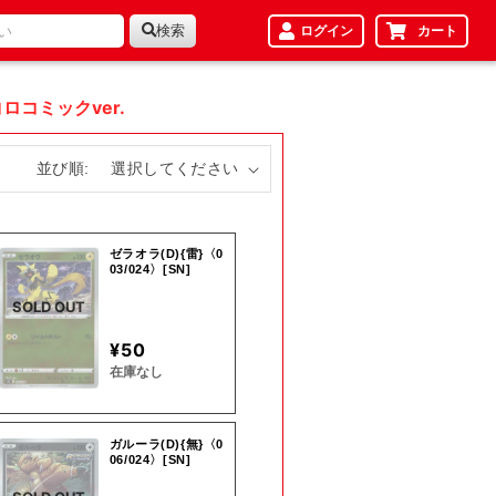
検索
ログイン
カート
ロコミックver.
並び順:
ゼラオラ(D){雷}〈0
03/024〉[SN]
SOLD OUT
¥50
在庫なし
ガルーラ(D){無}〈0
06/024〉[SN]