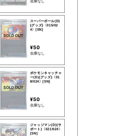
在庫なし
スーパーボール(D)
{グッズ}〈015/02
4〉[SN]
SOLD OUT
¥50
在庫なし
ポケモンキャッチャ
ー(D){グッズ}〈01
8/024〉[SN]
SOLD OUT
¥50
在庫なし
ジャッジマン(D){サ
ポート}〈021/024〉
[SN]