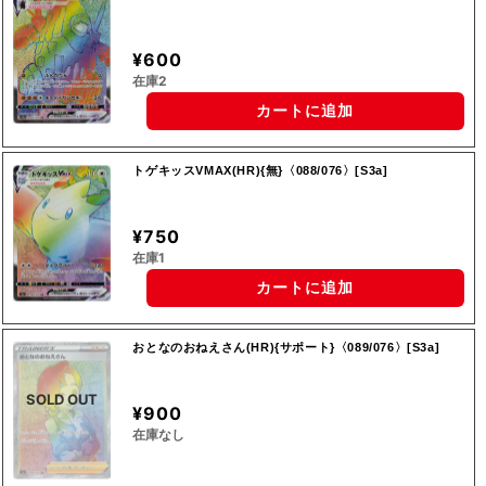
¥600
在庫2
カートに追加
トゲキッスVMAX(HR){無}〈088/076〉[S3a]
¥750
在庫1
カートに追加
おとなのおねえさん(HR){サポート}〈089/076〉[S3a]
SOLD OUT
¥900
在庫なし