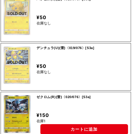
SOLD OUT
¥50
在庫なし
デンチュラ(U){雷}〈019/076〉[S3a]
SOLD OUT
¥50
在庫なし
ゼクロム(R){雷}〈020/076〉[S3a]
¥150
在庫1
カートに追加