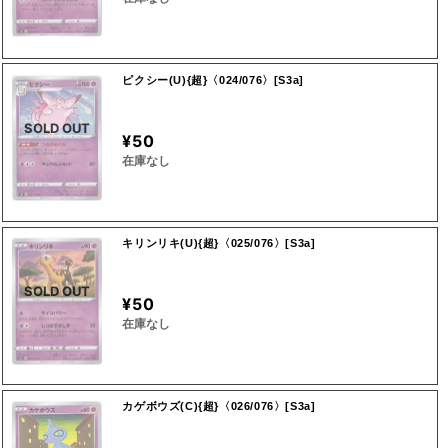
ピクシー(U){超}〈024/076〉[S3a]
SOLD OUT
¥50
在庫なし
キリンリキ(U){超}〈025/076〉[S3a]
SOLD OUT
¥50
在庫なし
カゲボウズ(C){超}〈026/076〉[S3a]