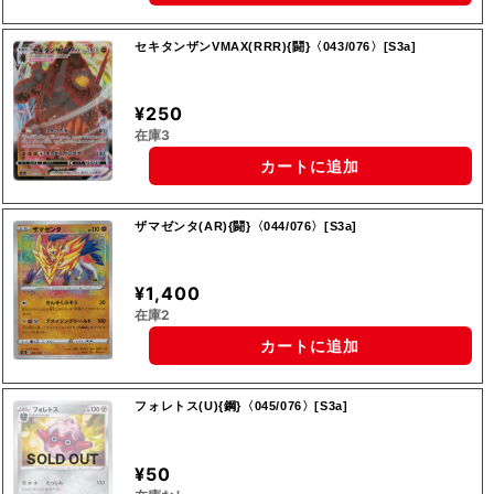
セキタンザンVMAX(RRR){闘}〈043/076〉[S3a]
¥250
在庫3
カートに追加
ザマゼンタ(AR){闘}〈044/076〉[S3a]
¥1,400
在庫2
カートに追加
フォレトス(U){鋼}〈045/076〉[S3a]
SOLD OUT
¥50