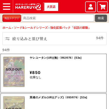
大宮店
ショップ
店頭買取
店舗
イベント
検索
商品カテゴリ
ホーム
›
ソード&シールドシリーズ
›
強化拡張パック「伝説の鼓動」
94件
絞り込みと並び替え
94件
ヤレユータン(UR){無}〈092/076〉[S3a]
SOLD OUT
¥850
在庫なし
英雄のメダル(UR){グッズ}〈093/076〉[S3a]