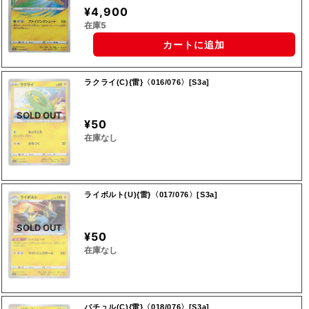
¥4,900
在庫5
カートに追加
ラクライ(C){雷}〈016/076〉[S3a]
SOLD OUT
¥50
在庫なし
ライボルト(U){雷}〈017/076〉[S3a]
SOLD OUT
¥50
在庫なし
バチュル(C){雷}〈018/076〉[S3a]