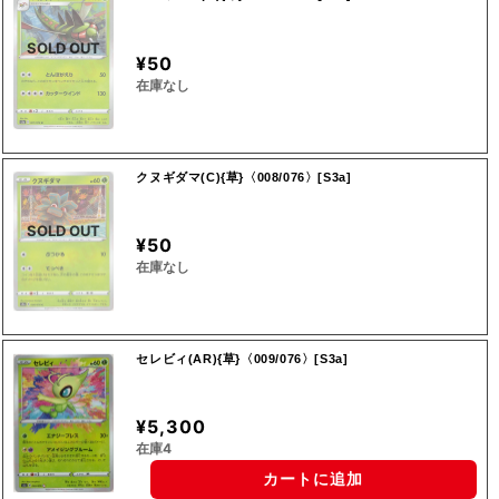
SOLD OUT
¥50
在庫なし
クヌギダマ(C){草}〈008/076〉[S3a]
SOLD OUT
¥50
在庫なし
セレビィ(AR){草}〈009/076〉[S3a]
¥5,300
在庫4
カートに追加