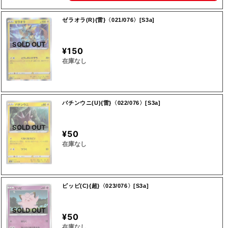
ゼラオラ(R){雷}〈021/076〉[S3a]
SOLD OUT
¥150
在庫なし
バチンウニ(U){雷}〈022/076〉[S3a]
SOLD OUT
¥50
在庫なし
ピッピ(C){超}〈023/076〉[S3a]
SOLD OUT
¥50
在庫なし