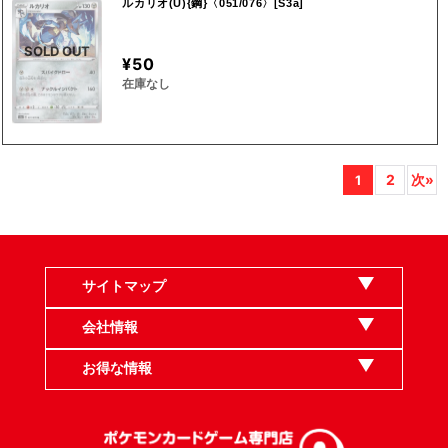
ルカリオ(U){鋼}〈051/076〉[S3a]
SOLD OUT
¥50
在庫なし
2
次»
1
サイトマップ
会社情報
お得な情報