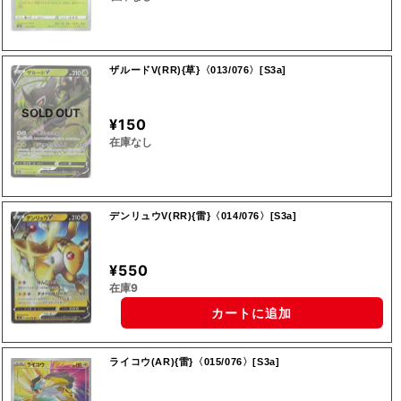
ザルードV(RR){草}〈013/076〉[S3a]
SOLD OUT
¥150
在庫なし
デンリュウV(RR){雷}〈014/076〉[S3a]
¥550
在庫9
カートに追加
ライコウ(AR){雷}〈015/076〉[S3a]