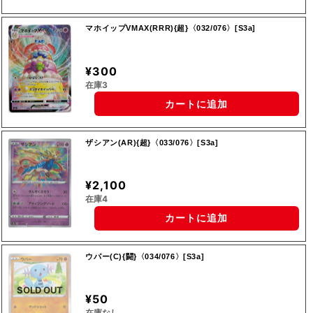
マホイップVMAX(RRR){超}〈032/076〉[S3a]
¥300
在庫3
カートに追加
ザシアン(AR){超}〈033/076〉[S3a]
¥2,100
在庫4
カートに追加
ウパー(C){闘}〈034/076〉[S3a]
SOLD OUT
¥50
在庫なし