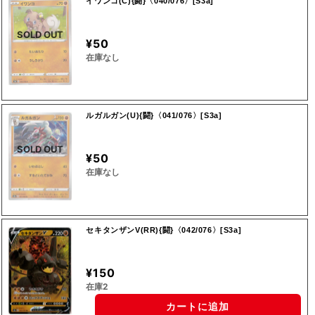
イワンコ(C){闘}〈040/076〉[S3a]
SOLD OUT
¥50
在庫なし
ルガルガン(U){闘}〈041/076〉[S3a]
SOLD OUT
¥50
在庫なし
セキタンザンV(RR){闘}〈042/076〉[S3a]
¥150
在庫2
カートに追加