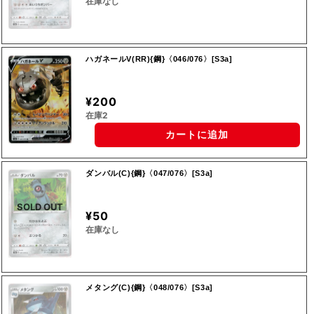
在庫なし
ハガネールV(RR){鋼}〈046/076〉[S3a]
¥200
在庫2
カートに追加
ダンバル(C){鋼}〈047/076〉[S3a]
SOLD OUT
¥50
在庫なし
メタング(C){鋼}〈048/076〉[S3a]