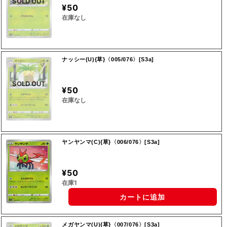
SOLD OUT
¥50
在庫なし
ナッシー(U){草}〈005/076〉[S3a]
SOLD OUT
¥50
在庫なし
ヤンヤンマ(C){草}〈006/076〉[S3a]
¥50
在庫1
カートに追加
メガヤンマ(U){草}〈007/076〉[S3a]