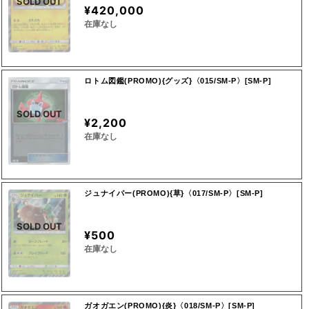
SOLD OUT
¥420,000
在庫なし
ロトム図鑑(PROMO){グッズ}〈015/SM-P〉[SM-P]
SOLD OUT
¥2,200
在庫なし
ジュナイパー(PROMO){草}〈017/SM-P〉[SM-P]
SOLD OUT
¥500
在庫なし
ガオガエン(PROMO){炎}〈018/SM-P〉[SM-P]