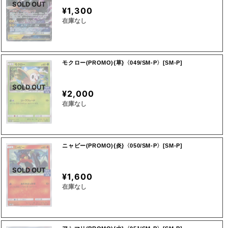
SOLD OUT
¥1,300
在庫なし
モクロー(PROMO){草}〈049/SM-P〉[SM-P]
SOLD OUT
¥2,000
在庫なし
ニャビー(PROMO){炎}〈050/SM-P〉[SM-P]
SOLD OUT
¥1,600
在庫なし