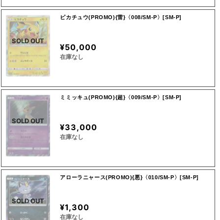
ピカチュウ(PROMO){雷}〈008/SM-P〉[SM-P]
SOLD OUT
¥50,000
在庫なし
ミミッキュ(PROMO){超}〈009/SM-P〉[SM-P]
SOLD OUT
¥33,000
在庫なし
アローラニャース(PROMO){悪}〈010/SM-P〉[SM-P]
SOLD OUT
¥1,300
在庫なし