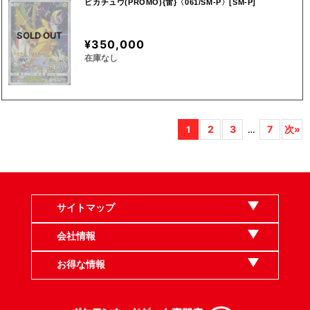
ピカチュウ(PROMO){雷}〈061/SM-P〉[SM-P]
SOLD OUT
¥350,000
在庫なし
2
3
7
次»
1
…
サイトマップ
会社情報
お得な情報