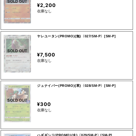
SOLD OUT
¥2,200
在庫なし
ヤレユータン(PROMO){無}〈027/SM-P〉[SM-P]
SOLD OUT
¥7,500
在庫なし
ジュナイパー(PROMO){草}〈028/SM-P〉[SM-P]
SOLD OUT
¥300
在庫なし
ハギギシリ(PROMO){水}〈029/SM-P〉[SM-P]