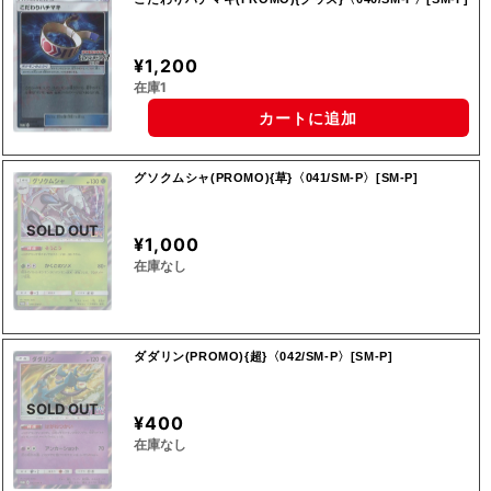
¥1,200
在庫1
カートに追加
グソクムシャ(PROMO){草}〈041/SM-P〉[SM-P]
SOLD OUT
¥1,000
在庫なし
ダダリン(PROMO){超}〈042/SM-P〉[SM-P]
SOLD OUT
¥400
在庫なし