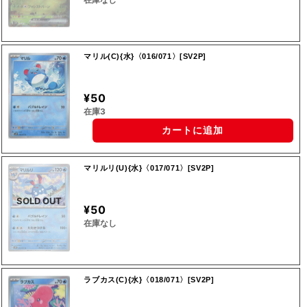
マリル(C){水}〈016/071〉[SV2P]
¥50
在庫3
カートに追加
マリルリ(U){水}〈017/071〉[SV2P]
SOLD OUT
¥50
在庫なし
ラブカス(C){水}〈018/071〉[SV2P]