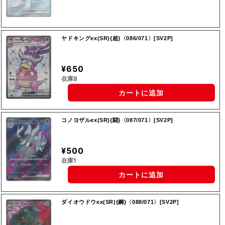
ヤドキングex(SR){超}〈086/071〉[SV2P]
¥650
在庫8
カートに追加
コノヨザルex(SR){闘}〈087/071〉[SV2P]
¥500
在庫1
カートに追加
ダイオウドウex(SR){鋼}〈088/071〉[SV2P]