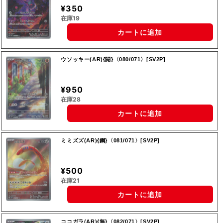
¥350
在庫19
カートに追加
ウソッキー(AR){闘}〈080/071〉[SV2P]
¥950
在庫28
カートに追加
ミミズズ(AR){鋼}〈081/071〉[SV2P]
¥500
在庫21
カートに追加
ココガラ(AR){無}〈082/071〉[SV2P]