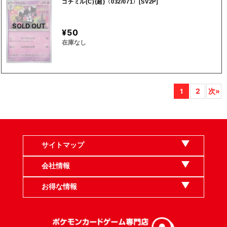
ゴチミル(C){超}〈032/071〉[SV2P]
SOLD OUT
¥50
在庫なし
2
次»
1
サイトマップ
会社情報
お得な情報