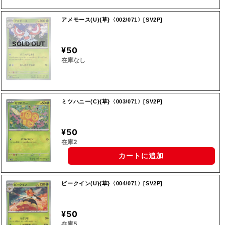
アメモース(U){草}〈002/071〉[SV2P]
SOLD OUT
¥50
在庫なし
ミツハニー(C){草}〈003/071〉[SV2P]
¥50
在庫2
カートに追加
ビークイン(U){草}〈004/071〉[SV2P]
¥50
在庫5