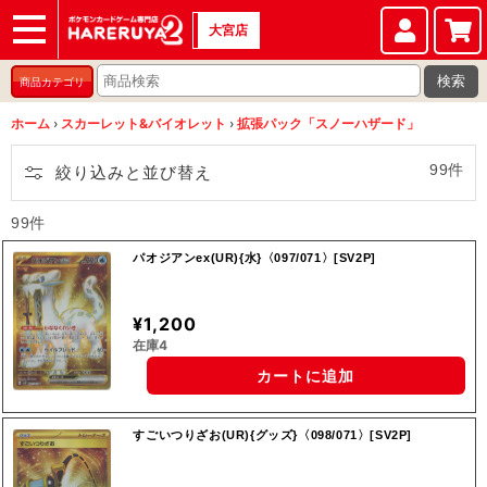
大宮店
ショップ
店頭買取
店舗
イベント
検索
商品カテゴリ
ホーム
›
スカーレット&バイオレット
›
拡張パック「スノーハザード」
99件
絞り込みと並び替え
99件
パオジアンex(UR){水}〈097/071〉[SV2P]
¥1,200
在庫4
カートに追加
すごいつりざお(UR){グッズ}〈098/071〉[SV2P]