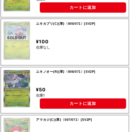
カートに追加
ユキカブリ(C){草}〈005/071〉[SV2P]
SOLD OUT
¥100
在庫なし
ユキノオー(R){草}〈006/071〉[SV2P]
¥50
在庫1
カートに追加
アマカジ(C){草}〈007/071〉[SV2P]