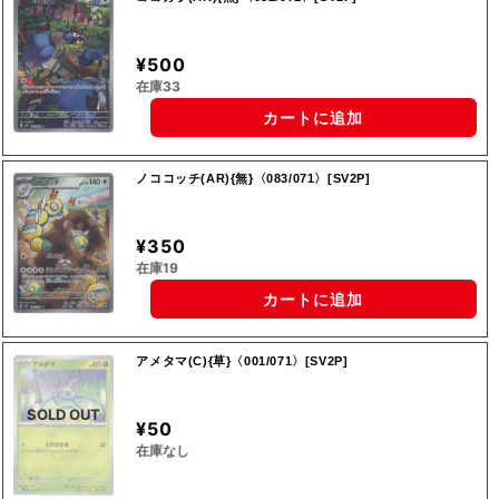
¥500
在庫33
カートに追加
ノココッチ(AR){無}〈083/071〉[SV2P]
¥350
在庫19
カートに追加
アメタマ(C){草}〈001/071〉[SV2P]
SOLD OUT
¥50
在庫なし