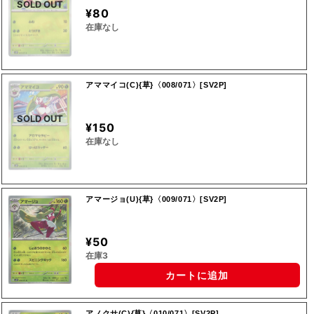
SOLD OUT
¥80
在庫なし
アママイコ(C){草}〈008/071〉[SV2P]
SOLD OUT
¥150
在庫なし
アマージョ(U){草}〈009/071〉[SV2P]
¥50
在庫3
カートに追加
アノクサ(C){草}〈010/071〉[SV2P]