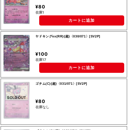
¥80
在庫1
カートに追加
ヤドキングex(RR){超}〈030/071〉[SV2P]
¥100
在庫17
カートに追加
ゴチム(C){超}〈031/071〉[SV2P]
SOLD OUT
¥80
在庫なし