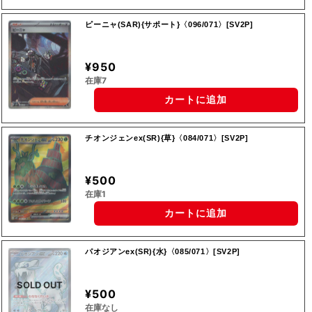
ピーニャ(SAR){サポート}〈096/071〉[SV2P]
¥950
在庫7
カートに追加
チオンジェンex(SR){草}〈084/071〉[SV2P]
¥500
在庫1
カートに追加
パオジアンex(SR){水}〈085/071〉[SV2P]
SOLD OUT
¥500
在庫なし