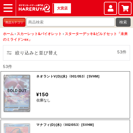
大宮店
ショップ
店頭買取
店舗
イベント
検索
商品カテゴリ
ホーム
›
スカーレット&バイオレット
›
スターターデッキ&ビルドセット「未来
のミライドンex」
53件
絞り込みと並び替え
53件
ネオラントV(D){水}〈001/053〉[SVHM]
SOLD OUT
¥150
在庫なし
マナフィ(D){水}〈002/053〉[SVHM]