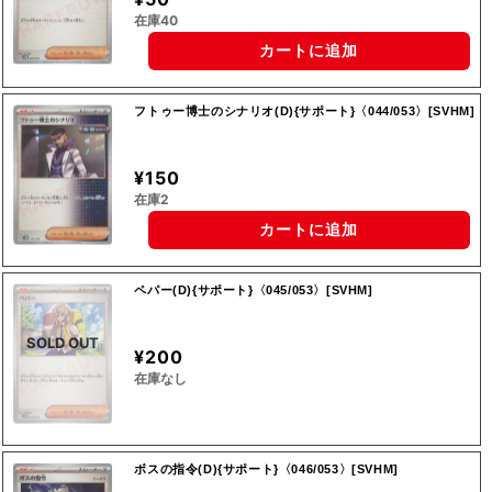
在庫40
カートに追加
フトゥー博士のシナリオ(D){サポート}〈044/053〉[SVHM]
¥150
在庫2
カートに追加
ペパー(D){サポート}〈045/053〉[SVHM]
SOLD OUT
¥200
在庫なし
ボスの指令(D){サポート}〈046/053〉[SVHM]