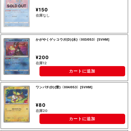
SOLD OUT
¥150
在庫なし
かがやくゲッコウガ(D){水}〈003/053〉[SVHM]
¥200
在庫12
カートに追加
ワンパチ(D){雷}〈004/053〉[SVHM]
¥80
在庫20
カートに追加