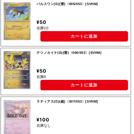
パルスワン(D){雷}〈005/053〉[SVHM]
¥50
在庫20
カートに追加
テツノカイナ(D){雷}〈006/053〉[SVHM]
¥50
在庫6
カートに追加
ラティアス(D){超}〈007/053〉[SVHM]
SOLD OUT
¥100
在庫なし