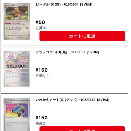
ビーダル(D){無}〈016/053〉[SVHM]
¥50
在庫31
カートに追加
テツノコウベ(D){無}〈017/053〉[SVHM]
SOLD OUT
¥150
在庫なし
いれかえカート(D){グッズ}〈018/053〉[SVHM]
¥150
在庫2