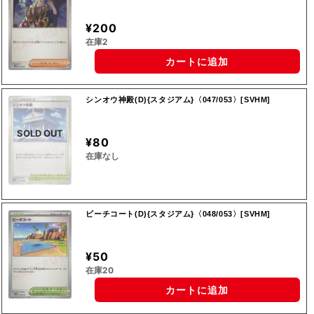
¥200
在庫2
カートに追加
シンオウ神殿(D){スタジアム}〈047/053〉[SVHM]
SOLD OUT
¥80
在庫なし
ビーチコート(D){スタジアム}〈048/053〉[SVHM]
¥50
在庫20
カートに追加