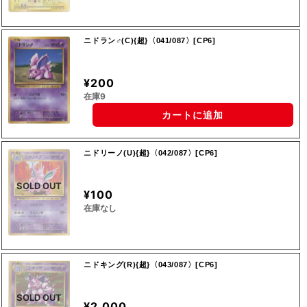
ニドラン♂(C){超}〈041/087〉[CP6]
¥200
在庫9
カートに追加
ニドリーノ(U){超}〈042/087〉[CP6]
SOLD OUT
¥100
在庫なし
ニドキング(R){超}〈043/087〉[CP6]
SOLD OUT
¥2,000