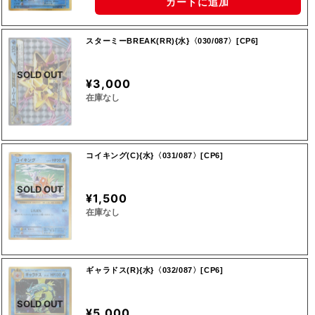
カートに追加
スターミーBREAK(RR){水}〈030/087〉[CP6]
SOLD OUT
¥3,000
在庫なし
コイキング(C){水}〈031/087〉[CP6]
SOLD OUT
¥1,500
在庫なし
ギャラドス(R){水}〈032/087〉[CP6]
SOLD OUT
¥5,000