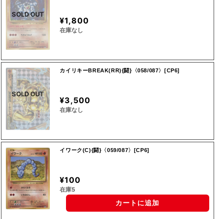
SOLD OUT
¥1,800
在庫なし
カイリキーBREAK(RR){闘}〈058/087〉[CP6]
SOLD OUT
¥3,500
在庫なし
イワーク(C){闘}〈059/087〉[CP6]
¥100
在庫5
カートに追加