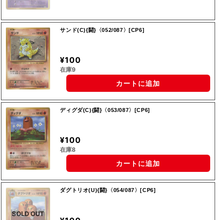
サンド(C){闘}〈052/087〉[CP6]
¥100
在庫9
カートに追加
ディグダ(C){闘}〈053/087〉[CP6]
¥100
在庫8
カートに追加
ダグトリオ(U){闘}〈054/087〉[CP6]
SOLD OUT