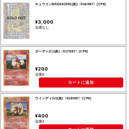
キュウコンBREAK(RR){炎}〈016/087〉[CP6]
SOLD OUT
¥3,000
在庫なし
ガーディ(C){炎}〈017/087〉[CP6]
¥200
在庫8
カートに追加
ウインディ(U){炎}〈018/087〉[CP6]
¥400
在庫4