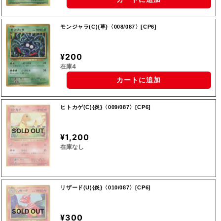
モンジャラ(C){草}〈008/087〉[CP6]
¥200
在庫4
カートに追加
ヒトカゲ(C){炎}〈009/087〉[CP6]
SOLD OUT
¥1,200
在庫なし
リザード(U){炎}〈010/087〉[CP6]
SOLD OUT
¥300