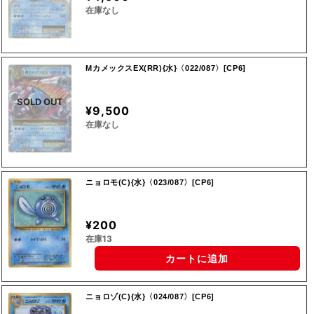
在庫なし
MカメックスEX(RR){水}〈022/087〉[CP6]
SOLD OUT
¥9,500
在庫なし
ニョロモ(C){水}〈023/087〉[CP6]
¥200
在庫13
カートに追加
ニョロゾ(C){水}〈024/087〉[CP6]