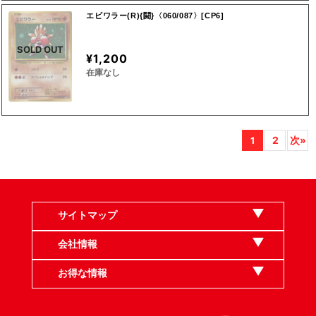
エビワラー(R){闘}〈060/087〉[CP6]
SOLD OUT
¥1,200
在庫なし
2
次»
1
サイトマップ
会社情報
お得な情報