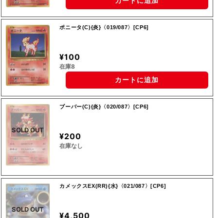
カートに追加
ポニータ(C){炎}〈019/087〉[CP6]
¥100
在庫8
カートに追加
ブーバー(C){炎}〈020/087〉[CP6]
SOLD OUT
¥200
在庫なし
カメックスEX(RR){水}〈021/087〉[CP6]
SOLD OUT
¥4,500