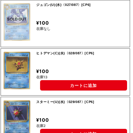
ジュゴン(U){水}〈027/087〉[CP6]
SOLD OUT
¥100
在庫なし
ヒトデマン(C){水}〈028/087〉[CP6]
¥100
在庫13
カートに追加
スターミー(U){水}〈029/087〉[CP6]
¥100
在庫2