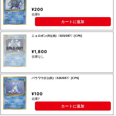
¥200
在庫6
カートに追加
ニョロボン(R){水}〈025/087〉[CP6]
SOLD OUT
¥1,800
在庫なし
パウワウ(C){水}〈026/087〉[CP6]
¥100
在庫7
カートに追加