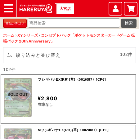
大宮店
ショップ
店頭買取
店舗
イベント
検索
商品カテゴリ
ホーム
›
XYシリーズ
›
コンセプトパック「ポケットモンスターカードゲーム 拡
張パック 20th Anniversary」
102件
絞り込みと並び替え
102件
フシギバナEX(RR){草}〈001/087〉[CP6]
SOLD OUT
¥2,800
在庫なし
MフシギバナEX(RR){草}〈002/087〉[CP6]