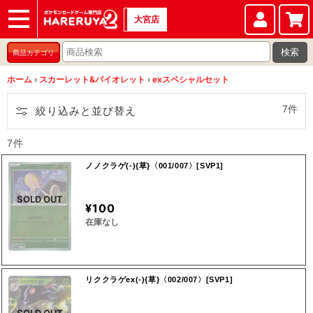
大宮店
ショップ
店頭買取
店舗
イベント
検索
商品カテゴリ
ホーム
›
スカーレット&バイオレット
›
exスペシャルセット
7件
絞り込みと並び替え
7件
ノノクラゲ(‐){草}〈001/007〉[SVP1]
SOLD OUT
¥100
在庫なし
リククラゲex(‐){草}〈002/007〉[SVP1]