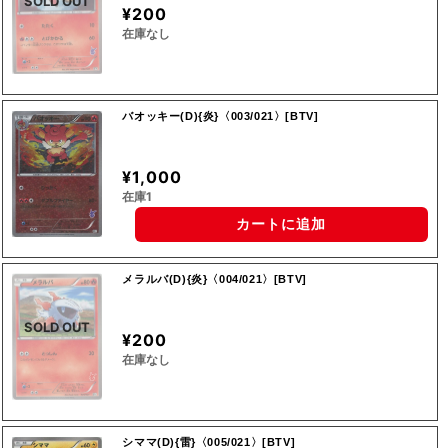
SOLD OUT
¥200
在庫なし
バオッキー(D){炎}〈003/021〉[BTV]
¥1,000
在庫1
カートに追加
メラルバ(D){炎}〈004/021〉[BTV]
SOLD OUT
¥200
在庫なし
シママ(D){雷}〈005/021〉[BTV]