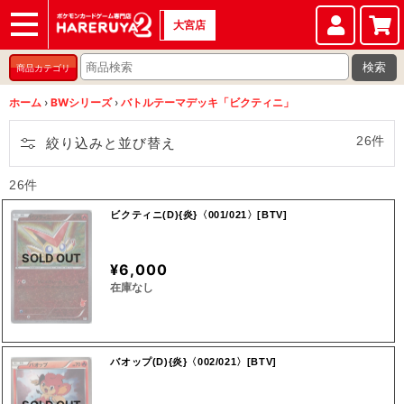
大宮店
ショップ
店頭買取
店舗
イベント
検索
商品カテゴリ
ホーム
›
BWシリーズ
›
バトルテーマデッキ「ビクティニ」
26件
絞り込みと並び替え
26件
ビクティニ(D){炎}〈001/021〉[BTV]
SOLD OUT
¥6,000
在庫なし
バオップ(D){炎}〈002/021〉[BTV]