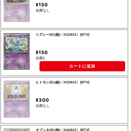
SOLD OUT
¥150
在庫なし
リグレー(D){超}〈012/021〉[BTV]
¥150
在庫2
カートに追加
ヒトモシ(D){超}〈013/021〉[BTV]
SOLD OUT
¥300
在庫なし
タブンネ(D){無}〈014/021〉[BTV]