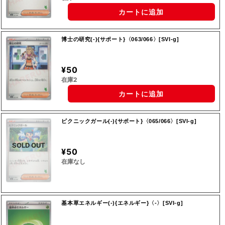
カートに追加
博士の研究(-){サポート}〈063/066〉[SVI-g]
¥50
在庫2
カートに追加
ピクニックガール(-){サポート}〈065/066〉[SVI-g]
SOLD OUT
¥50
在庫なし
基本草エネルギー(-){エネルギー}〈-〉[SVI-g]