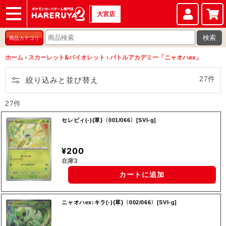
大宮店
ショップ
店頭買取
店舗
イベント
検索
商品カテゴリ
ホーム
›
スカーレット&バイオレット
›
バトルアカデミー「ニャオハex」
27件
絞り込みと並び替え
27件
セレビィ(-){草}〈001/066〉[SVI-g]
¥200
在庫3
カートに追加
ニャオハex:キラ(-){草}〈002/066〉[SVI-g]