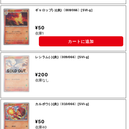
ギャロップ(-){炎}〈008/066〉[SVI-g]
¥50
在庫1
カートに追加
レシラム(-){炎}〈009/066〉[SVI-g]
SOLD OUT
¥200
在庫なし
カルボウ(-){炎}〈010/066〉[SVI-g]
¥50
在庫40