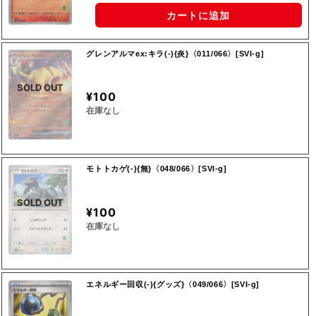
カートに追加
グレンアルマex:キラ(-){炎}〈011/066〉[SVI-g]
SOLD OUT
¥100
在庫なし
モトトカゲ(-){無}〈048/066〉[SVI-g]
SOLD OUT
¥100
在庫なし
エネルギー回収(-){グッズ}〈049/066〉[SVI-g]