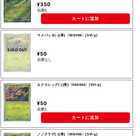
¥350
在庫6
カートに追加
マメバッタ(-){草}〈003/066〉[SVI-g]
SOLD OUT
¥50
在庫なし
エクスレッグ(-){草}〈004/066〉[SVI-g]
¥50
在庫2
カートに追加
ノノクラゲ(-){草}〈005/066〉[SVI-g]