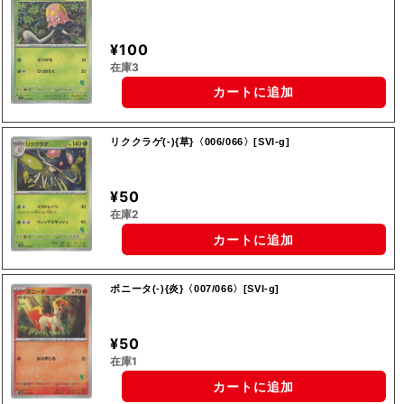
¥100
在庫3
カートに追加
リククラゲ(-){草}〈006/066〉[SVI-g]
¥50
在庫2
カートに追加
ポニータ(-){炎}〈007/066〉[SVI-g]
¥50
在庫1
カートに追加