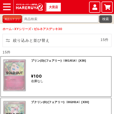
大宮店
ショップ
店頭買取
店舗
イベント
検索
商品カテゴリ
ホーム
›
XYシリーズ
›
ゼルネアスデッキ30
15件
絞り込みと並び替え
15件
プリン(D){フェアリー}〈001/014〉[X30]
SOLD OUT
¥100
在庫なし
プクリン(D){フェアリー}〈002/014〉[X30]