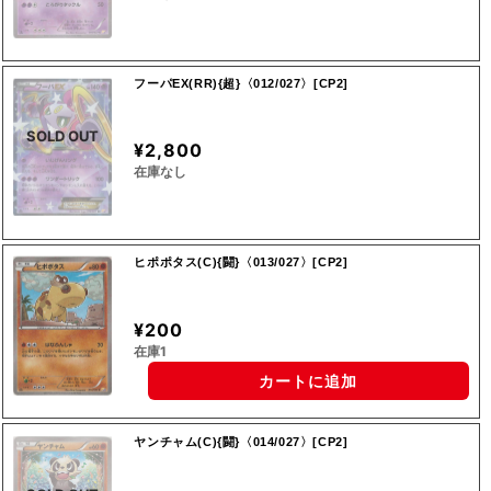
フーパEX(RR){超}〈012/027〉[CP2]
SOLD OUT
¥2,800
在庫なし
ヒポポタス(C){闘}〈013/027〉[CP2]
¥200
在庫1
カートに追加
ヤンチャム(C){闘}〈014/027〉[CP2]