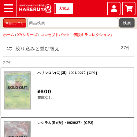
大宮店
ショップ
店頭買取
店舗
イベント
検索
商品カテゴリ
ホーム
›
XYシリーズ
›
コンセプトパック「伝説キラコレクション」
27件
絞り込みと並び替え
27件
ハリマロン(C){草}〈001/027〉[CP2]
SOLD OUT
¥600
在庫なし
レシラム(R){炎}〈002/027〉[CP2]