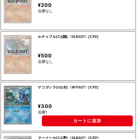
SOLD OUT
¥200
在庫なし
ルチャブル(C){闘}〈015/027〉[CP2]
SOLD OUT
¥500
在庫なし
ゲコガシラ(U){水}〈007/027〉[CP2]
¥300
在庫1
カートに追加
マーイーカ(C){悪}〈016/027〉[CP2]