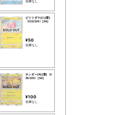
在庫なし
ビリリダマ(C){雷}
〈032/100〉[S4]
SOLD OUT
¥50
在庫なし
サンダー(R){雷}〈0
35/100〉[S4]
SOLD OUT
¥100
在庫なし