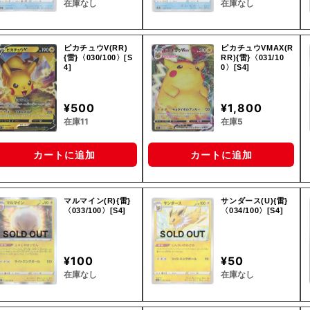
在庫なし
在庫なし
ピカチュウV(RR)
ピカチュウVMAX(R
{雷}〈030/100〉[S
RR){雷}〈031/10
4]
0〉[S4]
¥500
¥1,800
在庫11
在庫5
カートに追加
カートに追加
マルマイン(R){雷}
サンダース(U){雷}
〈033/100〉[S4]
〈034/100〉[S4]
SOLD OUT
SOLD OUT
¥100
¥50
在庫なし
在庫なし