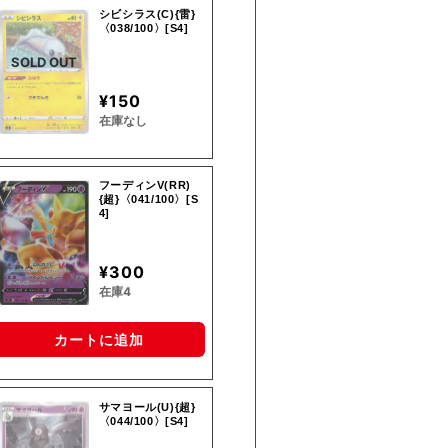
シビシラス(C){雷}
〈038/100〉[S4]
SOLD OUT
¥150
在庫なし
フーディンV(RR)
{超}〈041/100〉[S
4]
¥300
在庫4
カートに追加
サマヨール(U){超}
〈044/100〉[S4]