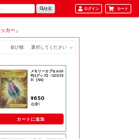
検索
ログイン
カート
テッカー」
並び順:
メモリーカプセル(U
R){グッズ}〈121/10
0〉[S4]
¥650
在庫1
カートに追加