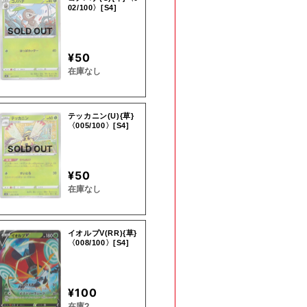
02/100〉[S4]
SOLD OUT
¥50
在庫なし
テッカニン(U){草}
〈005/100〉[S4]
SOLD OUT
¥50
在庫なし
イオルブV(RR){草}
〈008/100〉[S4]
¥100
在庫2