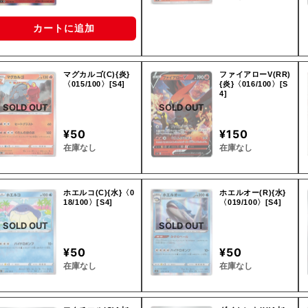
カートに追加
マグカルゴ(C){炎}
ファイアローV(RR)
〈015/100〉[S4]
{炎}〈016/100〉[S
4]
SOLD OUT
SOLD OUT
¥50
¥150
在庫なし
在庫なし
ホエルコ(C){水}〈0
ホエルオー(R){水}
18/100〉[S4]
〈019/100〉[S4]
SOLD OUT
SOLD OUT
¥50
¥50
在庫なし
在庫なし