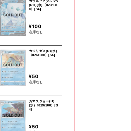
ガラルヒヒダルマV
(RR){水}〈023/10
0〉[S4]
SOLD OUT
¥100
在庫なし
カジリガメ(U){水}
〈026/100〉[S4]
SOLD OUT
¥50
在庫なし
カマスジョー(U)
{水}〈029/100〉[S
4]
SOLD OUT
¥50