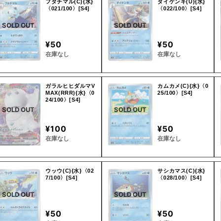
フタチマル(C){水}
ダイケンキ(U){水}
〈021/100〉[S4]
〈022/100〉[S4]
SOLD OUT
SOLD OUT
¥50
¥50
在庫なし
在庫なし
ガラルヒヒダルマV
カムカメ(C){水}〈0
MAX(RRR){水}〈0
25/100〉[S4]
24/100〉[S4]
SOLD OUT
SOLD OUT
¥100
¥50
在庫なし
在庫なし
ウッウ(C){水}〈02
サシカマス(C){水}
7/100〉[S4]
〈028/100〉[S4]
SOLD OUT
SOLD OUT
¥50
¥50