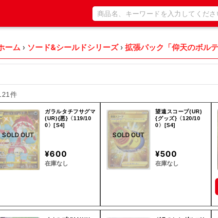
ホーム
›
ソード&シールドシリーズ
›
拡張パック「仰天のボル
121件
ガラルタチフサグマ
望遠スコープ(UR)
(UR){悪}〈119/10
{グッズ}〈120/10
0〉[S4]
0〉[S4]
SOLD OUT
SOLD OUT
¥600
¥500
在庫なし
在庫なし