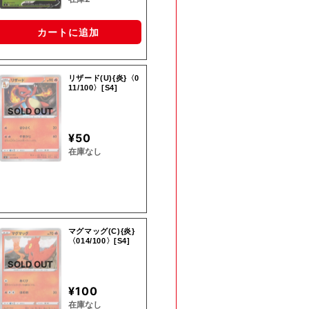
カートに追加
リザード(U){炎}〈0
11/100〉[S4]
SOLD OUT
¥50
在庫なし
マグマッグ(C){炎}
〈014/100〉[S4]
SOLD OUT
¥100
在庫なし