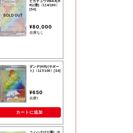
ピカチュウVMAX(H
R){雷}〈114/100〉
[S4]
SOLD OUT
¥80,000
在庫なし
ダンデ(HR){サポー
ト}〈117/100〉[S4]
¥650
在庫1
カートに追加
コノハナ(C){草}〈0