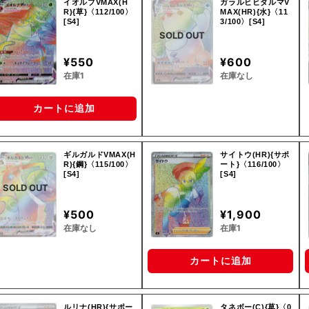
イオルブVMAX(H
ガラルヒヒダルマV
R){草}〈112/100〉
MAX(HR){水}〈11
[S4]
3/100〉[S4]
SOLD OUT
¥550
¥600
在庫1
在庫なし
カートに追加
ギルガルドVMAX(H
サイトウ(HR){サポ
R){鋼}〈115/100〉
ート}〈116/100〉
[S4]
[S4]
SOLD OUT
¥500
¥1,900
在庫なし
在庫1
カートに追加
ルリナ(HR){サポー
タネボー(C){草}〈0