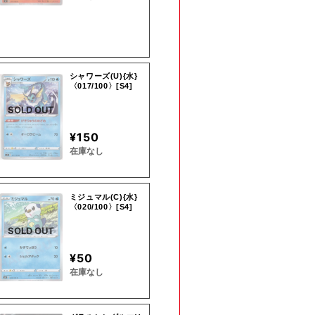
シャワーズ(U){水}
〈017/100〉[S4]
SOLD OUT
¥150
在庫なし
ミジュマル(C){水}
〈020/100〉[S4]
SOLD OUT
¥50
在庫なし