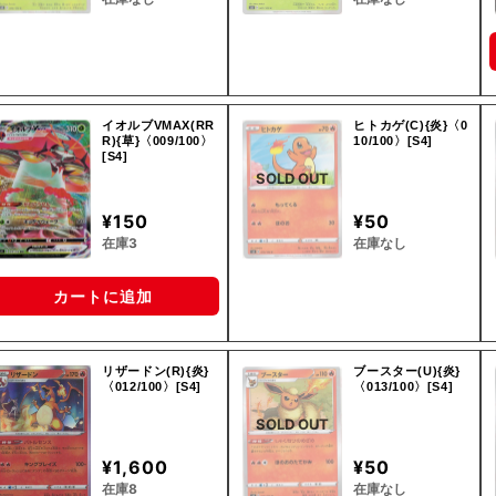
イオルブVMAX(RR
ヒトカゲ(C){炎}〈0
R){草}〈009/100〉
10/100〉[S4]
[S4]
SOLD OUT
¥150
¥50
在庫3
在庫なし
カートに追加
リザードン(R){炎}
ブースター(U){炎}
〈012/100〉[S4]
〈013/100〉[S4]
SOLD OUT
¥1,600
¥50
在庫8
在庫なし