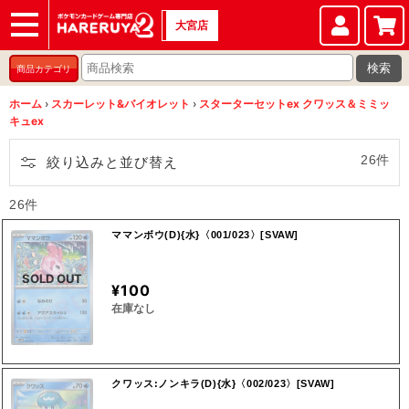
大宮店
ショップ
店頭買取
店舗
イベント
検索
商品カテゴリ
ホーム
›
スカーレット&バイオレット
›
スターターセットex クワッス＆ミミッ
キュex
26件
絞り込みと並び替え
26件
ママンボウ(D){水}〈001/023〉[SVAW]
SOLD OUT
¥100
在庫なし
クワッス:ノンキラ(D){水}〈002/023〉[SVAW]