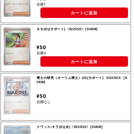
在庫1
カートに追加
ネモ(D){サポート}〈022/023〉[SVAW]
¥50
在庫3
カートに追加
博士の研究（オーリム博士）(D){サポート}〈023/023〉[S
VAW]
SOLD OUT
¥50
在庫なし
クワッス:キラ(D){水}〈002/023〉[SVAW]