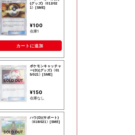
{グッズ}〈012/02
1〉[SME]
¥100
在庫1
カートに追加
ポケモンキャッチャ
ー(D){グッズ}〈01
5/021〉[SME]
SOLD OUT
¥150
在庫なし
ハウ(D){サポート}
〈018/021〉[SME]
SOLD OUT