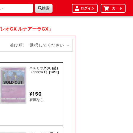
検索
ログイン
カート
レオGX ルナアーラGX」
並び順:
コスモッグ(D){超}
〈003/021〉[SME]
SOLD OUT
¥150
在庫なし