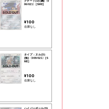
クチート(D){鋼}〈0
06/021〉[SME]
SOLD OUT
¥100
在庫なし
タイプ：ヌル(D)
{無}〈009/021〉[S
ME]
SOLD OUT
¥100
在庫なし
ハイパーボール(D)