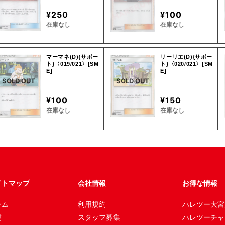
¥250
¥100
在庫なし
在庫なし
マーマネ(D){サポー
リーリエ(D){サポー
ト}〈019/021〉[SM
ト}〈020/021〉[SM
E]
E]
SOLD OUT
SOLD OUT
¥100
¥150
在庫なし
在庫なし
イトマップ
会社情報
お得な情報
ーム
利用規約
ハレツー大宮
舗
スタッフ募集
ハレツーチャ