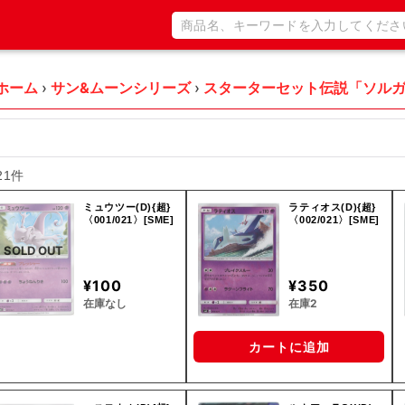
ホーム
›
サン&ムーンシリーズ
›
スターターセット伝説「ソルガ
21件
ミュウツー(D){超}
ラティオス(D){超}
〈001/021〉[SME]
〈002/021〉[SME]
SOLD OUT
¥100
¥350
在庫なし
在庫2
カートに追加