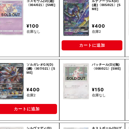
コスモウム(D){超}
ルナアーラGX(D)
〈004/021〉[SME]
{超}〈005/021〉[S
ME]
SOLD OUT
¥100
¥400
在庫なし
在庫2
カートに追加
ソルガレオGX(D)
パッチール(D){無}
{鋼}〈007/021〉[S
〈008/021〉[SME]
ME]
SOLD OUT
¥400
¥150
在庫2
在庫なし
カートに追加
シルヴァディ(D)
ネストボール(D){グ