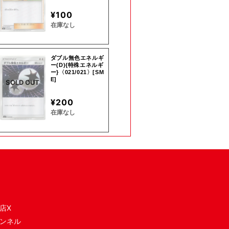
¥100
在庫なし
ダブル無色エネルギ
ー(D){特殊エネルギ
ー}〈021/021〉[SM
E]
SOLD OUT
¥200
在庫なし
店X
ンネル