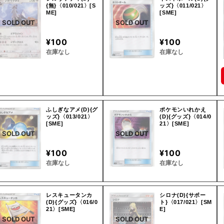
{無}〈010/021〉[S
ッズ}〈011/021〉
ME]
[SME]
SOLD OUT
SOLD OUT
¥100
¥100
在庫なし
在庫なし
ふしぎなアメ(D){グ
ポケモンいれかえ
ッズ}〈013/021〉
(D){グッズ}〈014/0
[SME]
21〉[SME]
SOLD OUT
SOLD OUT
¥100
¥100
在庫なし
在庫なし
レスキュータンカ
シロナ(D){サポー
(D){グッズ}〈016/0
ト}〈017/021〉[SM
21〉[SME]
E]
SOLD OUT
SOLD OUT