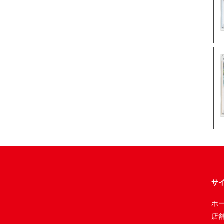
サ
ホ
店