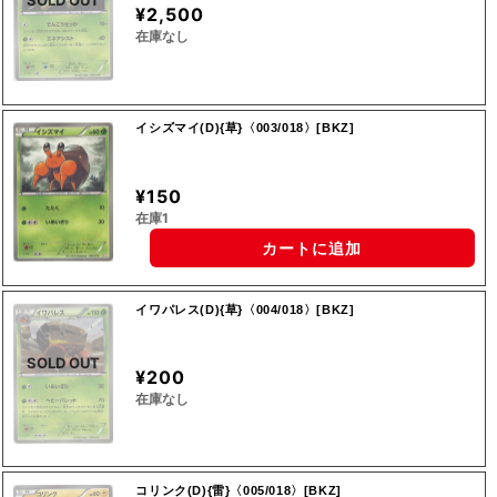
SOLD OUT
¥2,500
在庫なし
イシズマイ(D){草}〈003/018〉[BKZ]
¥150
在庫1
カートに追加
イワパレス(D){草}〈004/018〉[BKZ]
SOLD OUT
¥200
在庫なし
コリンク(D){雷}〈005/018〉[BKZ]