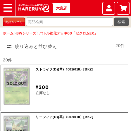
大宮店
ショップ
店頭買取
店舗
イベント
検索
商品カテゴリ
ホーム
›
BWシリーズ
›
バトル強化デッキ60「ゼクロムEX」
20件
絞り込みと並び替え
20件
ストライク(D){草}〈001/018〉[BKZ]
SOLD OUT
¥200
在庫なし
リーフィア(D){草}〈002/018〉[BKZ]