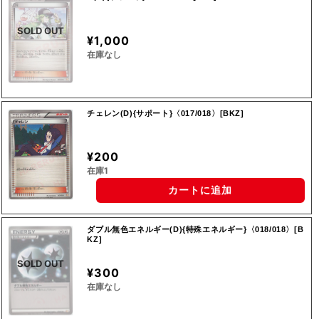
SOLD OUT
¥1,000
在庫なし
チェレン(D){サポート}〈017/018〉[BKZ]
¥200
在庫1
カートに追加
ダブル無色エネルギー(D){特殊エネルギー}〈018/018〉[B
KZ]
SOLD OUT
¥300
在庫なし