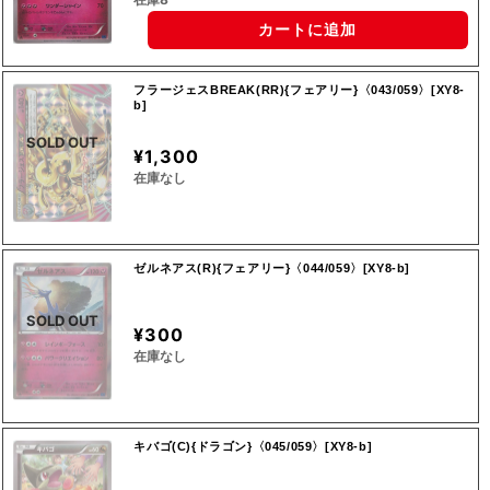
カートに追加
フラージェスBREAK(RR){フェアリー}〈043/059〉[XY8-
b]
SOLD OUT
¥1,300
在庫なし
ゼルネアス(R){フェアリー}〈044/059〉[XY8-b]
SOLD OUT
¥300
在庫なし
キバゴ(C){ドラゴン}〈045/059〉[XY8-b]