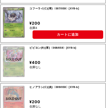
コフーライ(C){草}〈007/059〉[XY8-b]
¥200
在庫4
カートに追加
ビビヨン(R){草}〈008/059〉[XY8-b]
SOLD OUT
¥400
在庫なし
ヒノアラシ(C){炎}〈009/059〉[XY8-b]
SOLD OUT
¥200
在庫なし