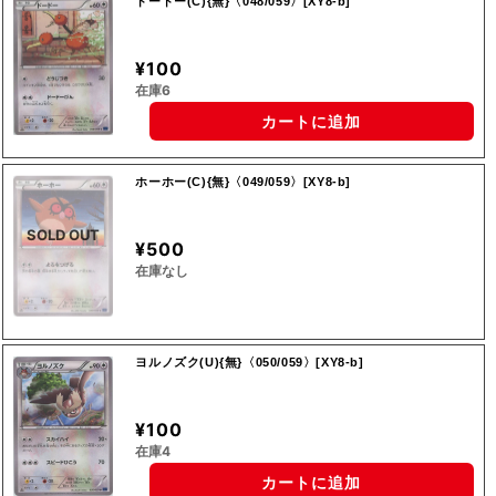
ドードー(C){無}〈048/059〉[XY8-b]
¥100
在庫6
カートに追加
ホーホー(C){無}〈049/059〉[XY8-b]
SOLD OUT
¥500
在庫なし
ヨルノズク(U){無}〈050/059〉[XY8-b]
¥100
在庫4
カートに追加