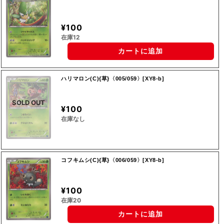
¥100
在庫12
カートに追加
ハリマロン(C){草}〈005/059〉[XY8-b]
SOLD OUT
¥100
在庫なし
コフキムシ(C){草}〈006/059〉[XY8-b]
¥100
在庫20
カートに追加