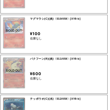
マグマラシ(C){炎}〈010/059〉[XY8-b]
SOLD OUT
¥100
在庫なし
バクフーン(R){炎}〈011/059〉[XY8-b]
SOLD OUT
¥600
在庫なし
テッポウオ(C){水}〈012/059〉[XY8-b]