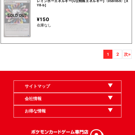
レインボーエネルギー(U){特殊エネルギー}〈059/059〉[X
Y8-b]
SOLD OUT
¥150
在庫なし
2
次»
1
サイトマップ
会社情報
お得な情報