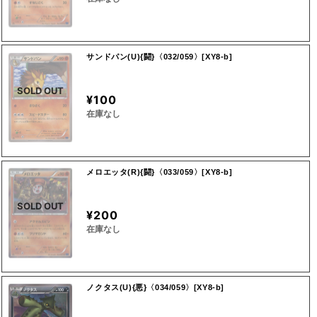
サンドパン(U){闘}〈032/059〉[XY8-b]
SOLD OUT
¥100
在庫なし
メロエッタ(R){闘}〈033/059〉[XY8-b]
SOLD OUT
¥200
在庫なし
ノクタス(U){悪}〈034/059〉[XY8-b]