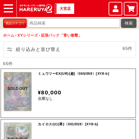
大宮店
ショップ
店頭買取
店舗
イベント
検索
商品カテゴリ
ホーム
›
XYシリーズ
›
拡張パック「青い衝撃」
65件
絞り込みと並び替え
65件
ミュウツーEX(UR){超}〈065/059〉[XY8-b]
SOLD OUT
¥80,000
在庫なし
カイロス(U){草}〈001/059〉[XY8-b]