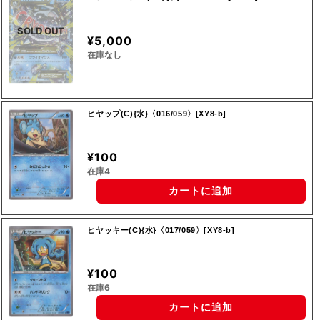
SOLD OUT
¥5,000
在庫なし
ヒヤップ(C){水}〈016/059〉[XY8-b]
¥100
在庫4
カートに追加
ヒヤッキー(C){水}〈017/059〉[XY8-b]
¥100
在庫6
カートに追加