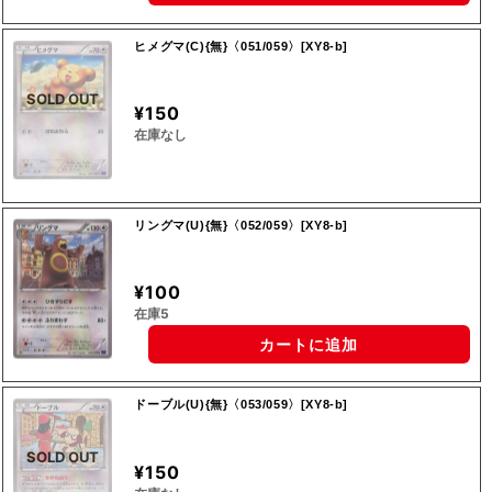
ヒメグマ(C){無}〈051/059〉[XY8-b]
SOLD OUT
¥150
在庫なし
リングマ(U){無}〈052/059〉[XY8-b]
¥100
在庫5
カートに追加
ドーブル(U){無}〈053/059〉[XY8-b]
SOLD OUT
¥150