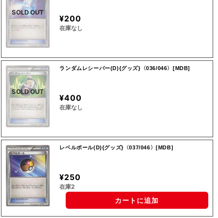
SOLD OUT
¥200
在庫なし
ランダムレシーバー(D){グッズ}〈036/046〉[MDB]
SOLD OUT
¥400
在庫なし
レベルボール(D){グッズ}〈037/046〉[MDB]
¥250
在庫2
カートに追加