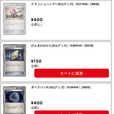
クラッシュハンマー(D){グッズ}〈027/046〉[MDB]
SOLD OUT
¥400
在庫なし
げんきのかけら(D){グッズ}〈028/046〉[MDB]
¥150
在庫1
カートに追加
ダークパッチ(D){グッズ}〈029/046〉[MDB]
¥400
在庫2