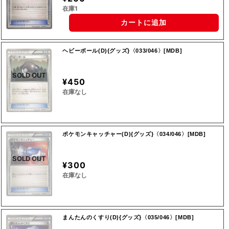
在庫1
カートに追加
ヘビーボール(D){グッズ}〈033/046〉[MDB]
SOLD OUT
¥450
在庫なし
ポケモンキャッチャー(D){グッズ}〈034/046〉[MDB]
SOLD OUT
¥300
在庫なし
まんたんのくすり(D){グッズ}〈035/046〉[MDB]