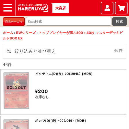
大宮店
ショップ
店頭買取
店舗
イベント
検索
商品カテゴリ
ホーム
›
BWシリーズ
›
トッププレイヤーが選ぶ100＋40枚 マスターデッキビ
ルドBOX EX
46件
絞り込みと並び替え
46件
ビクティニ(D){炎}〈001/046〉[MDB]
SOLD OUT
¥200
在庫なし
ポカブ(D){炎}〈002/046〉[MDB]