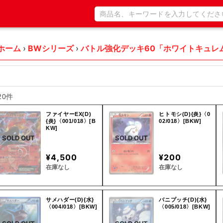
ホーム
›
BWシリーズ
›
バトル強化デッキ60「ホワイトキュレム
20件
ファイヤーEX(D)
ヒトモシ(D){炎}〈0
{炎}〈001/018〉[B
02/018〉[BKW]
KW]
SOLD OUT
SOLD OUT
¥4,500
¥200
在庫なし
在庫なし
サメハダー(D){水}
バニプッチ(D){水}
〈004/018〉[BKW]
〈005/018〉[BKW]