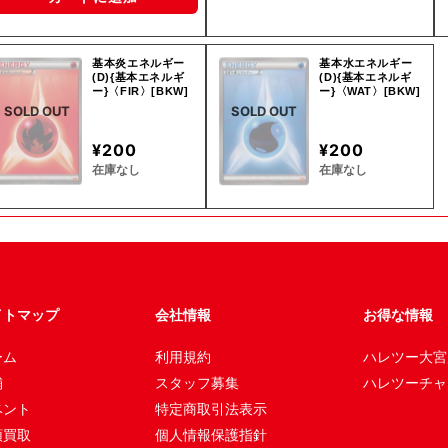
基本炎エネルギー
基本水エネルギー
(D){基本エネルギ
(D){基本エネルギ
ー}〈FIR〉[BKW]
ー}〈WAT〉[BKW]
SOLD OUT
SOLD OUT
¥200
¥200
在庫なし
在庫なし
イトマップ
会社情報
お得な情報
ーム
利用規約
ハレツー大宮
舗
スタッフ募集
ハレツーチャ
ベント
特定商取引法表示
頭買取
個人情報保護指針