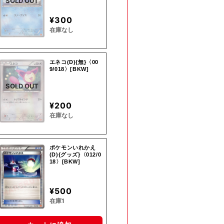
SOLD OUT
¥300
在庫なし
エネコ(D){無}〈00
9/018〉[BKW]
SOLD OUT
¥200
在庫なし
ポケモンいれかえ
(D){グッズ}〈012/0
18〉[BKW]
¥500
在庫1