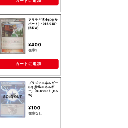
カートに追加
アララギ博士(D){サ
ポート}〈015/018〉
[BKW]
¥400
在庫3
カートに追加
プラズマエネルギー
(D){特殊エネルギ
ー}〈018/018〉[BK
W]
SOLD OUT
¥100
在庫なし