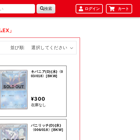
検索
ログイン
カート
EX」
並び順:
キバニア(D){水}〈0
03/018〉[BKW]
SOLD OUT
¥300
在庫なし
バニリッチ(D){水}
〈006/018〉[BKW]