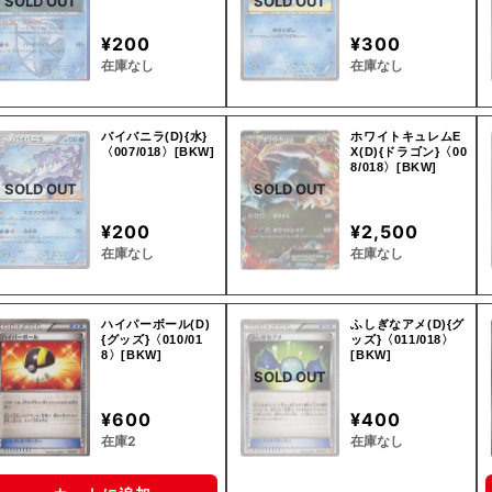
SOLD OUT
SOLD OUT
¥200
¥300
在庫なし
在庫なし
バイバニラ(D){水}
ホワイトキュレムE
〈007/018〉[BKW]
X(D){ドラゴン}〈00
8/018〉[BKW]
SOLD OUT
SOLD OUT
¥200
¥2,500
在庫なし
在庫なし
ハイパーボール(D)
ふしぎなアメ(D){グ
{グッズ}〈010/01
ッズ}〈011/018〉
8〉[BKW]
[BKW]
SOLD OUT
¥600
¥400
在庫2
在庫なし