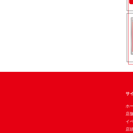
サ
ホ
店
イ
店