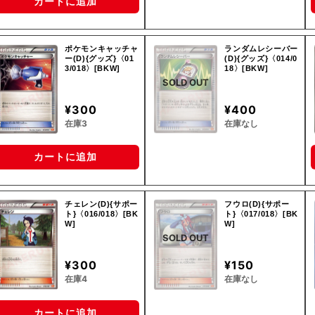
カートに追加
ポケモンキャッチャ
ランダムレシーバー
ー(D){グッズ}〈01
(D){グッズ}〈014/0
3/018〉[BKW]
18〉[BKW]
SOLD OUT
¥300
¥400
在庫3
在庫なし
カートに追加
チェレン(D){サポー
フウロ(D){サポー
ト}〈016/018〉[BK
ト}〈017/018〉[BK
W]
W]
SOLD OUT
¥300
¥150
在庫4
在庫なし
カートに追加