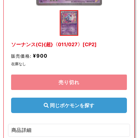
モ
ー
ダ
ル
で
メ
デ
ソーナンス(C){超}〈011/027〉[CP2]
ィ
ア
¥900
販売価格:
(1)
を
在庫なし
開
く
売り切れ
同じポケモンを探す
商品詳細