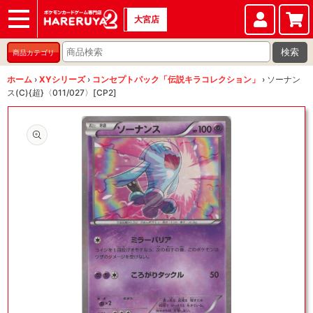
大宮店
ショップ
店頭買取
店舗
イベント
検索
商品カテゴリ
ホーム
›
XYシリーズ
›
コンセプトパック「伝説キラコレクション」
›
ソーナン
ス(C){超}〈011/027〉[CP2]