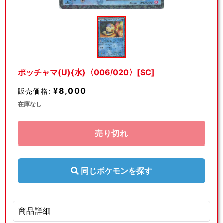
モ
ー
ダ
ル
で
メ
デ
ポッチャマ(U){水}〈006/020〉[SC]
ィ
ア
¥8,000
販売価格:
(1)
を
在庫なし
開
く
売り切れ
同じポケモンを探す
商品詳細