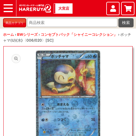
大宮店
ショップ
店頭買取
店舗
イベント
検索
商品カテゴリ
ホーム
›
BWシリーズ
›
コンセプトパック「シャイニーコレクション」
›
ポッチ
ャマ(U){水}〈006/020〉[SC]