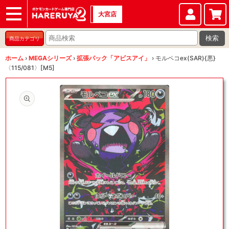
大宮店
ショップ
店頭買取
店舗
イベント
検索
商品カテゴリ
ホーム
›
MEGAシリーズ
›
拡張パック「アビスアイ」
›
モルペコex(SAR){悪}
〈115/081〉[M5]