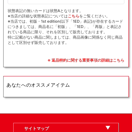
の
の
数
数
状態表記の無いカードは状態Aとなります。
量
量
※当店の詳細な状態表記については
こちら
をご覧ください。
※当店では、初版・1st edition(以下「1ED」表記)が存在するカード
を
を
につきましては、商品名に「初版」、「1ED」、「再版」と表記さ
減
増
れている商品に限り、それを区別して販売しております。
ら
や
特に記載がない商品に関しましては、商品画像に関係なく同じ商品
として区別せず販売しております。
す
す
※ 返品特約に関する重要事項の詳細はこちら
あなたへのオススメアイテム
サイトマップ