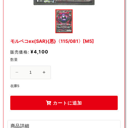
モ
ー
ダ
ル
で
メ
デ
モルペコex(SAR){悪}〈115/081〉[M5]
ィ
ア
¥4,100
販売価格:
(1)
を
数量
開
く
モ
モ
ル
ル
在庫5
ペ
ペ
コ
コ
ex(SAR)
ex(SAR)
カートに追加
{悪}
{悪}
〈115/081〉
〈115/081〉
[M5]
[M5]
商品詳細