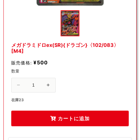
モ
ー
ダ
ル
で
メ
デ
メガドラミドロex(SR){ドラゴン}〈102/083〉
ィ
[M4]
ア
(1)
¥500
販売価格:
を
開
数量
く
メ
メ
ガ
ガ
在庫23
ド
ド
ラ
ラ
カートに追加
ミ
ミ
ド
ド
ロ
ロ