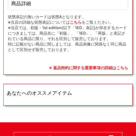
ex(SR)
ex(SR)
商品詳細
{ド
{ド
ラ
ラ
状態表記の無いカードは状態Aとなります。
ゴ
ゴ
※当店の詳細な状態表記については
こちら
をご覧ください。
※当店では、初版・1st edition(以下「1ED」表記)が存在するカード
ン}
ン}
につきましては、商品名に「初版」、「1ED」、「再版」と表記さ
〈102/083〉
〈102/083〉
れている商品に限り、それを区別して販売しております。
[M4]
[M4]
特に記載がない商品に関しましては、商品画像に関係なく同じ商品
として区別せず販売しております。
の
の
数
数
量
量
※ 返品特約に関する重要事項の詳細はこちら
を
を
減
増
ら
や
あなたへのオススメアイテム
す
す