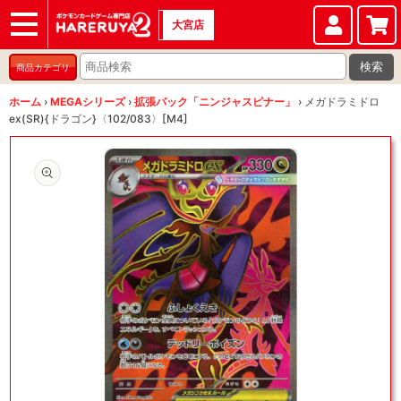
大宮店
ショップ
店頭買取
店舗
イベント
検索
商品カテゴリ
ホーム
›
MEGAシリーズ
›
拡張パック「ニンジャスピナー」
›
メガドラミドロ
ex(SR){ドラゴン}〈102/083〉[M4]