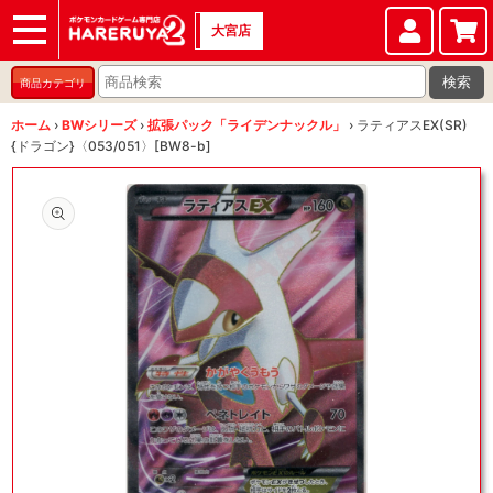
大宮店
ショップ
店頭買取
店舗
イベント
検索
商品カテゴリ
ホーム
›
BWシリーズ
›
拡張パック「ライデンナックル」
›
ラティアスEX(SR)
{ドラゴン}〈053/051〉[BW8-b]