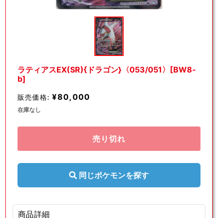
モ
ー
ダ
ル
で
メ
デ
ラティアスEX(SR){ドラゴン}〈053/051〉[BW8-
ィ
b]
ア
(1)
¥80,000
販売価格:
を
開
在庫なし
く
売り切れ
同じポケモンを探す
商品詳細