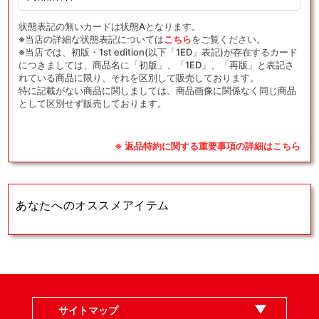
{鋼}
{鋼}
〈054/080〉
〈054/080〉
状態表記の無いカードは状態Aとなります。
[M3]
[M3]
※当店の詳細な状態表記については
こちら
をご覧ください。
※当店では、初版・1st edition(以下「1ED」表記)が存在するカード
の
の
につきましては、商品名に「初版」、「1ED」、「再版」と表記さ
数
数
れている商品に限り、それを区別して販売しております。
量
量
特に記載がない商品に関しましては、商品画像に関係なく同じ商品
として区別せず販売しております。
を
を
減
増
ら
や
※ 返品特約に関する重要事項の詳細はこちら
す
す
あなたへのオススメアイテム
サイトマップ