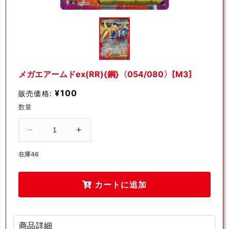
モ
ー
ダ
ル
で
メ
デ
メガエアームドex(RR){鋼}〈054/080〉[M3]
ィ
ア
¥100
販売価格:
(1)
を
数量
開
く
メ
メ
ガ
ガ
在庫46
エ
エ
ア
ア
カートに追加
ー
ー
ム
ム
ド
ド
ex(RR)
ex(RR)
商品詳細