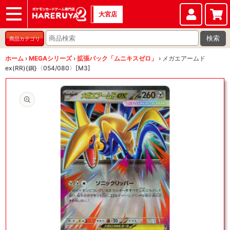
大宮店
ショップ
店頭買取
店舗
イベント
検索
商品カテゴリ
ホーム
›
MEGAシリーズ
›
拡張パック「ムニキスゼロ」
›
メガエアームド
ex(RR){鋼}〈054/080〉[M3]