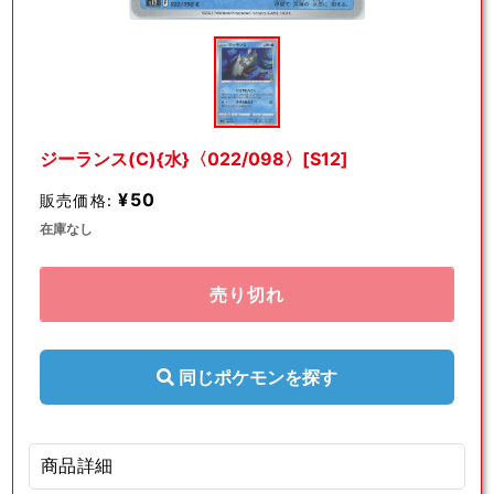
モ
ー
ダ
ル
で
メ
デ
ジーランス(C){水}〈022/098〉[S12]
ィ
ア
¥50
販売価格:
(1)
を
在庫なし
開
く
売り切れ
同じポケモンを探す
商品詳細