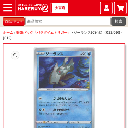
大宮店
ショップ
店頭買取
店舗
イベント
検索
商品カテゴリ
ホーム
›
拡張パック「パラダイムトリガー」
›
ジーランス(C){水}〈022/098〉
[S12]