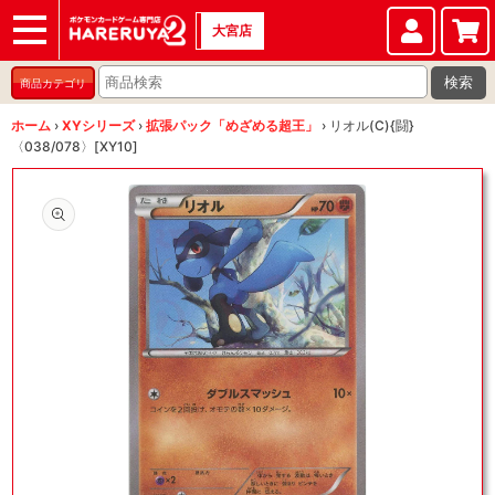
大宮店
ショップ
店頭買取
店舗
イベント
検索
商品カテゴリ
ホーム
›
XYシリーズ
›
拡張パック「めざめる超王」
›
リオル(C){闘}
〈038/078〉[XY10]