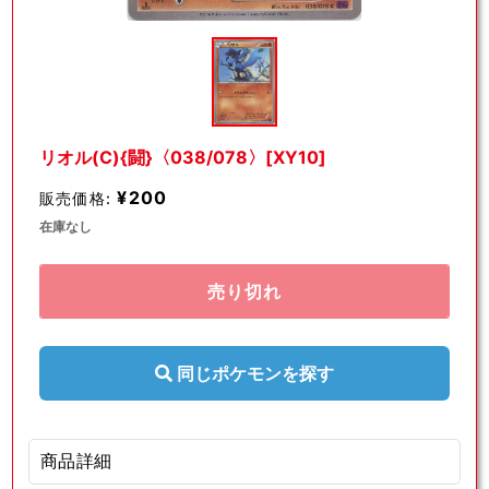
モ
ー
ダ
ル
で
メ
デ
リオル(C){闘}〈038/078〉[XY10]
ィ
ア
¥200
販売価格:
(1)
を
在庫なし
開
く
売り切れ
同じポケモンを探す
商品詳細