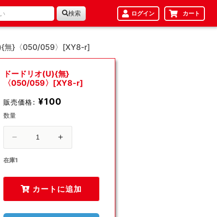
検索
ログイン
カート
無}〈050/059〉[XY8-r]
ドードリオ(U){無}
〈050/059〉[XY8-r]
¥100
販売価格:
数量
ド
ド
ー
ー
在庫1
ド
ド
リ
リ
カートに追加
オ
オ
(U)
(U)
{無}
{無}