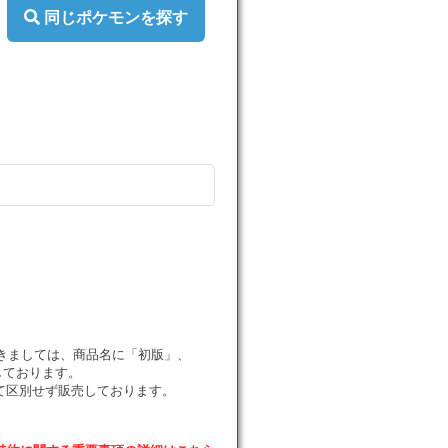
〈050/059〉
〈050/059〉
同じポケモンを探す
[XY8-
[XY8-
r]
r]
の
の
数
数
量
量
を
を
減
増
ら
や
す
す
ドにつきましては、商品名に「初版」、
しております。
て区別せず販売しております。