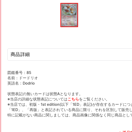
モ
ー
ダ
ル
で
メ
デ
ィ
ア
(1)
を
商品詳細
開
く
図鑑番号：85
名前：ドードリオ
英語名：Dodrio
状態表記の無いカードは状態Aとなります。
※当店の詳細な状態表記については
こちら
をご覧ください。
※当店では、初版・1st edition(以下「1ED」表記)が存在するカー
「1ED」、「再版」と表記されている商品に限り、それを区別して販売
特に記載がない商品に関しましては、商品画像に関係なく同じ商品とし