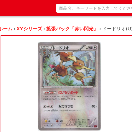
ホーム
›
XYシリーズ
›
拡張パック「赤い閃光」
›
ドードリオ(U){