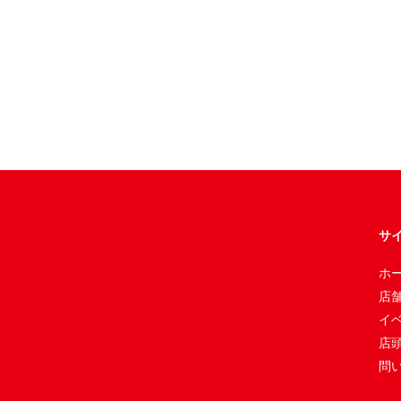
サ
ホ
店
イ
店
問