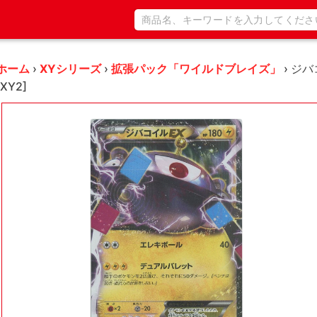
ホーム
›
XYシリーズ
›
拡張パック「ワイルドブレイズ」
›
ジバコ
[XY2]