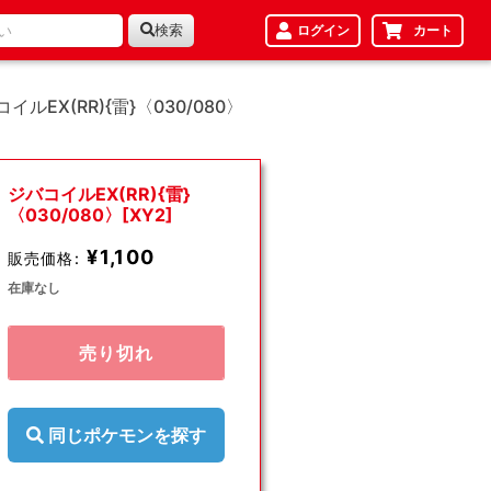
検索
ログイン
カート
イルEX(RR){雷}〈030/080〉
ジバコイルEX(RR){雷}
〈030/080〉[XY2]
¥1,100
販売価格:
在庫なし
売り切れ
同じポケモンを探す