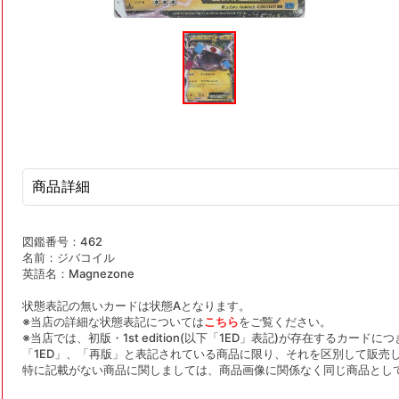
モ
ー
ダ
ル
で
メ
デ
ィ
ア
(1)
を
商品詳細
開
く
図鑑番号：462
名前：ジバコイル
英語名：Magnezone
状態表記の無いカードは状態Aとなります。
※当店の詳細な状態表記については
こちら
をご覧ください。
※当店では、初版・1st edition(以下「1ED」表記)が存在するカー
「1ED」、「再版」と表記されている商品に限り、それを区別して販売
特に記載がない商品に関しましては、商品画像に関係なく同じ商品とし