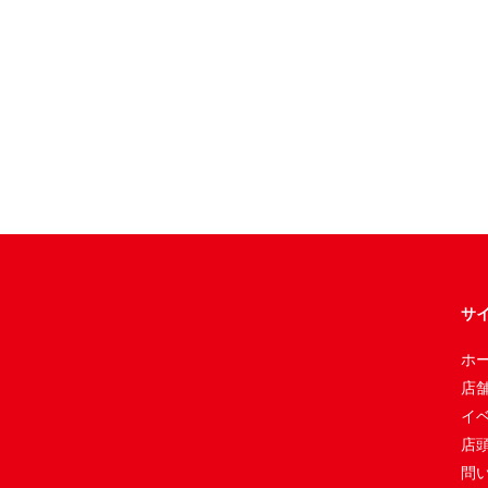
サ
ホ
店
イ
店
問