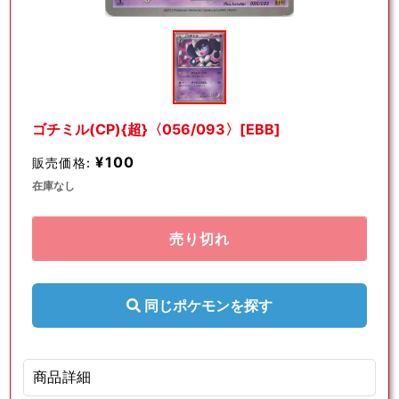
モ
ー
ダ
ル
で
メ
デ
ゴチミル(CP){超}〈056/093〉[EBB]
ィ
ア
¥100
販売価格:
(1)
を
在庫なし
開
く
売り切れ
同じポケモンを探す
商品詳細