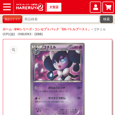
大宮店
ショップ
店頭買取
店舗
イベント
検索
商品カテゴリ
ホーム
›
BWシリーズ
›
コンセプトパック「EXバトルブースト」
›
ゴチミル
(CP){超}〈056/093〉[EBB]