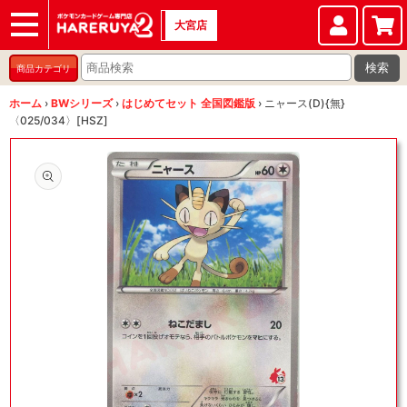
大宮店
ショップ
店頭買取
店舗
イベント
検索
商品カテゴリ
ホーム
›
BWシリーズ
›
はじめてセット 全国図鑑版
›
ニャース(D){無}
〈025/034〉[HSZ]