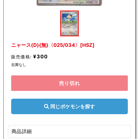
モ
ー
ダ
ル
で
メ
デ
ニャース(D){無}〈025/034〉[HSZ]
ィ
ア
¥300
販売価格:
(1)
を
在庫なし
開
く
売り切れ
同じポケモンを探す
商品詳細