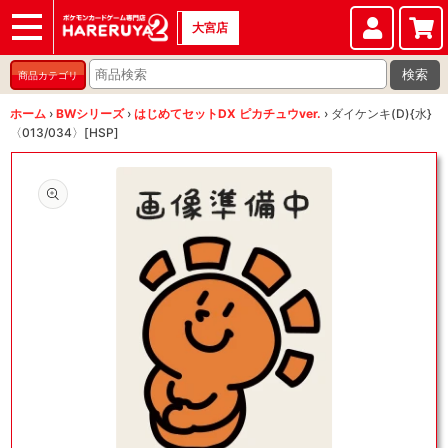
大宮店
ショップ
店頭買取
店舗
イベント
検索
商品カテゴリ
ホーム
›
BWシリーズ
›
はじめてセットDX ピカチュウver.
›
ダイケンキ(D){水}
〈013/034〉[HSP]