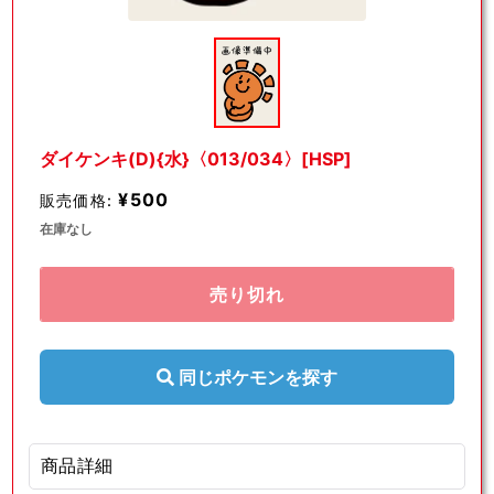
モ
ー
ダ
ル
で
メ
デ
ダイケンキ(D){水}〈013/034〉[HSP]
ィ
ア
¥500
販売価格:
(1)
を
在庫なし
開
く
売り切れ
同じポケモンを探す
商品詳細