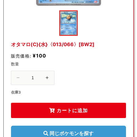
モ
ー
ダ
ル
で
メ
デ
オタマロ(C){水}〈013/066〉[BW2]
ィ
ア
¥100
販売価格:
(1)
を
数量
開
く
オ
オ
タ
タ
在庫3
マ
マ
ロ
ロ
(C)
(C)
カートに追加
{水}
{水}
〈013/066〉
〈013/066〉
[BW2]
[BW2]
同じポケモンを探す