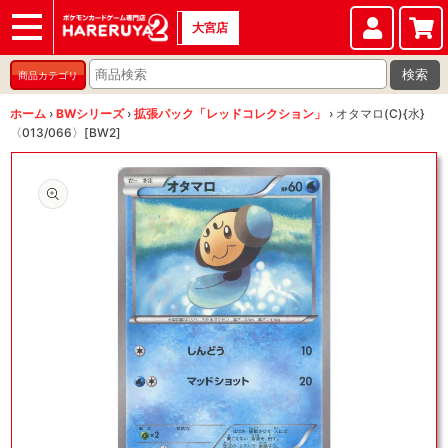
大宮店
ショップ
店頭買取
店舗
イベント
検索
商品カテゴリ
ホーム
›
BWシリーズ
›
拡張パック「レッドコレクション」
›
オタマロ(C){水}
〈013/066〉[BW2]