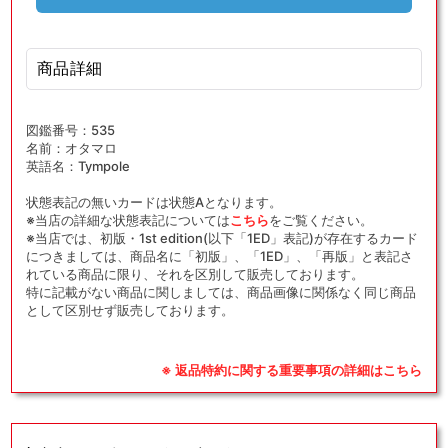
の
の
数
数
量
量
商品詳細
を
を
減
増
ら
や
図鑑番号：535
す
す
名前：オタマロ
英語名：Tympole
状態表記の無いカードは状態Aとなります。
※当店の詳細な状態表記については
こちら
をご覧ください。
※当店では、初版・1st edition(以下「1ED」表記)が存在するカード
につきましては、商品名に「初版」、「1ED」、「再版」と表記さ
れている商品に限り、それを区別して販売しております。
特に記載がない商品に関しましては、商品画像に関係なく同じ商品
として区別せず販売しております。
※ 返品特約に関する重要事項の詳細はこちら