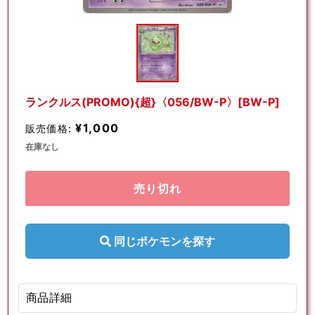
モ
ー
ダ
ル
で
メ
デ
ランクルス(PROMO){超}〈056/BW-P〉[BW-P]
ィ
ア
¥1,000
販売価格:
(1)
を
在庫なし
開
く
売り切れ
同じポケモンを探す
商品詳細