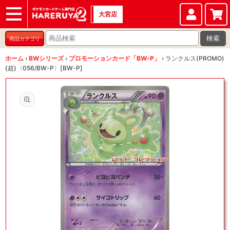
大宮店
ショップ
店頭買取
店舗
イベント
検索
商品カテゴリ
ホーム
›
BWシリーズ
›
プロモーションカード「BW-P」
›
ランクルス(PROMO)
{超}〈056/BW-P〉[BW-P]