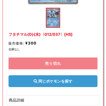
モ
ー
ダ
ル
で
メ
デ
フタチマル(D){水}〈012/037〉[HS]
ィ
ア
¥300
販売価格:
(1)
を
在庫なし
開
く
売り切れ
同じポケモンを探す
商品詳細