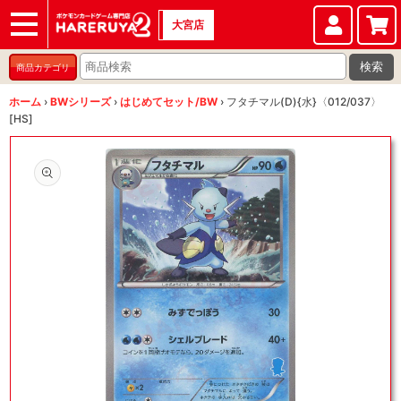
大宮店
ショップ
店頭買取
店舗
イベント
検索
商品カテゴリ
ホーム
›
BWシリーズ
›
はじめてセット/BW
›
フタチマル(D){水}〈012/037〉
[HS]