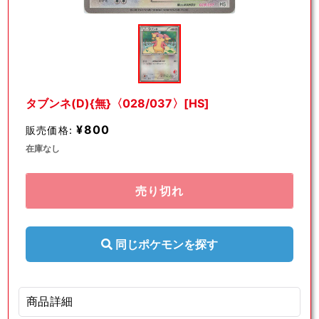
モ
ー
ダ
ル
で
メ
デ
タブンネ(D){無}〈028/037〉[HS]
ィ
ア
¥800
販売価格:
(1)
を
在庫なし
開
く
売り切れ
同じポケモンを探す
商品詳細