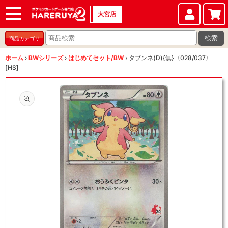
大宮店
ショップ
店頭買取
店舗
イベント
検索
商品カテゴリ
ホーム
›
BWシリーズ
›
はじめてセット/BW
›
タブンネ(D){無}〈028/037〉
[HS]